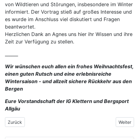
von Wildtieren und Störungen, insbesondere im Winter
informiert. Der Vortrag stieß auf großes Interesse und
es wurde im Anschluss viel diskutiert und Fragen
beantwortet.
Herzlichen Dank an Agnes uns hier ihr Wissen und ihre
Zeit zur Verfügung zu stellen.
______
Wir wünschen euch allen ein frohes Weihnachtsfest,
einen guten Rutsch und eine erlebnisreiche
Wintersaison - und allzeit sichere Rückkehr aus den
Bergen
Eure Vorstandschaft der IG Klettern und Bergsport
Allgäu
Vorheriger Beitrag: Aktuelle Infos zu Felssperrungen (Update 16.4
Nächster 
Zurück
Weiter